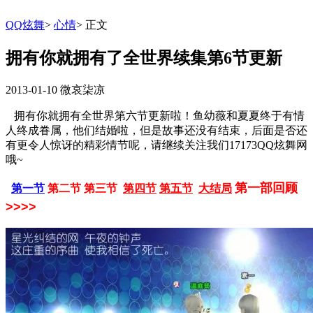
QQ炫舞
>
心情
>
正文
拥有你就拥有了全世界续集第6节更新
2013-01-10
微哀柒凉
拥有你就拥有全世界第六节更新啦！鱼幼薇和夏夏终于有情
人终成眷属，他们结婚啦，但是故事还没有结束，后面是否还
有更令人惊讶的精彩情节呢，请继续关注我们17173QQ炫舞网
哦~
第一部回顾
第一节
第二节
第三节
第四节
第五节
大结局
>>>>