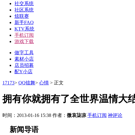
社交系统
社区系统
炫联赛
新手FAQ
KTV系统
手机订阅
游戏下载
做字工具
素材小店
店员招募
配Y小店
17173
>
QQ炫舞
>
心情
>
正文
拥有你就拥有了全世界温情大结
时间：2013-01-16 15:38
作者：
微哀柒凉
手机订阅
神评论
新闻导语