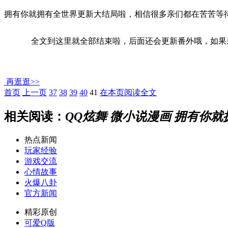
拥有你就拥有全世界更新大结局啦，相信很多亲们都在苦苦等
全文到这里就全部结束啦，后面还会更新番外哦，如果亲
再逛逛>>
首页
上一页
37
38
39
40
41
在本页阅读全文
相关阅读：
QQ炫舞 微小说漫画 拥有你
热点新闻
玩家经验
游戏交流
心情故事
火爆八卦
官方新闻
精彩原创
可爱Q版