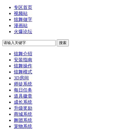
专区首页
视频站
炫舞做字
漫画站
火爆论坛
炫舞介绍
安装指南
炫舞操作
炫舞模式
3D房间
师徒系统
每日任务
道具徽章
成长系统
升级奖励
商城系统
舞团系统
宠物系统