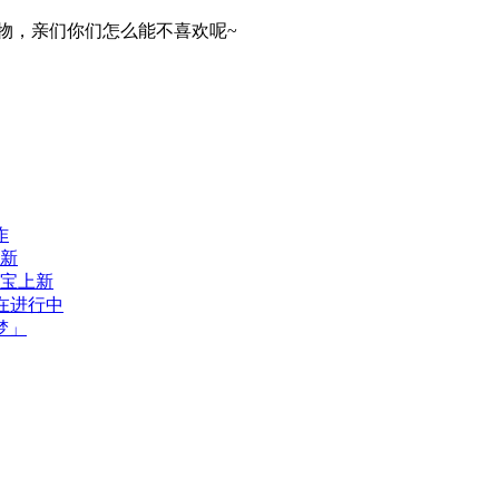
物，亲们你们怎么能不喜欢呢~
作
上新
多宝上新
在进行中
梦」