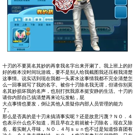
十刃的不要莫名其妙的再拿我名字出来开涮了。我上班上的好
好的根本没时间玩游戏，要不是别人给我截图我还压根我清楚
这事情。说实话到现在我都一头雾水这事情我都不完全清楚怎
么一回事就写了我的名字。被你十刃除名我无谓，但请你别莫
名其妙损坏我的名声，也别打扰我原本挺安静的生活。十刃的
请你内部自己搞清楚再来论坛发帖，屁
大点事情也要发，倒让其他人质疑你内部人员管理的能力
了。
那么是否真的是十刃未搞清事实呢？还是故意污蔑？ＮＯ．４
也表示什么也不知道，而且早在之前就被十刃除名，现在又除
名，着实耐人寻味，ＮＯ．４与ｓｕｎ也不过是知道惊喜团有