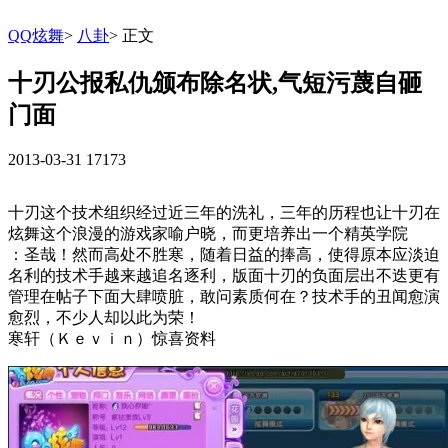
QQ炫舞
>
八卦
>
正文
十刃公报私仇颁布除名状,气短污蔑自砸
门面
2013-03-31
17173
十刃这个技术组织经过近三年的洗礼，三年的历程也让十刃在
炫舞这个浪漫的游戏家喻户晓，而更培养出一个精英学院
：圣哉！然而高处不胜寒，随着日益的捧高，使得原本应淡迫
名利的技术手越来越追名逐利，版面十刃的负面层出不迭更有
管理在帖子下面大肆喷脏，敢问素质何在？技术手的丑闻愈演
愈烈，不少人却以此为荣！
寒轩（Ｋｅｖｉｎ）惊喜资料