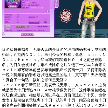
除名状越来越多，无法否认的是除名的理由的确充分，早期的
奶油，近期的ＮＯ．４。再到今天的辰楠，念念，ｓｕｎ，Ｎ
Ｏ．４，Ｋｅｖｉｎ，然而我们都知道ＮＯ．４之前已被除
名，为何又会被除名，难不成除名之后又进了十刃吗？再来Ｋ
ｅｖｉｎ即寒轩早前已发布新闻贴正式脱离十刃，又何来除名
一说？莫须有的罪名冠以冠冕堂皇的理由，真可谓＂天衣无缝
＂真合了一句话：欲加之罪何患无辞？
Ｋｅｖｉｎ看了新闻贴，则表示很无辜，一来Ｋｅｖｉｎ之前
就是因为十刃污陷ＮＯ．４考核录像为代打，这件事情曾经在
论坛也说过的。相信朋友所以早在二月份便退出了十刃。也曾
发表了新闻贴表示脱离了十刃，试问和十刃一闹还会顶着十刃
的名声在外面招摇撞？二来Ｋｅｖｉｎ除了认识ＮＯ．４之外