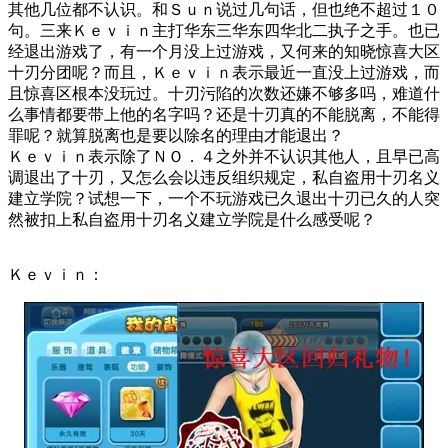
其他几位都不认识。和Ｓｕｎ说过几句话，但也绝不超过１０
句。三来Ｋｅｖｉｎ主打华东三华东四华北二执子之手。也已
经退出游戏了，有一个月没上过游戏，又何来的知晓惊喜大区
十刃分团呢？而且，Ｋｅｖｉｎ表示最近一直没上过游戏，而
且惊喜区根本没玩过。十刃污陷的次数还嫌不够多吗，难道什
么事情都要带上他的名字吗？还是十刃真的不能脱离，不能得
罪呢？就算脱离也是要以除名的理由才能退出？
Ｋｅｖｉｎ表示除了ＮＯ．４之外并不认识其他人，且早已高
调退出了十刃，又怎么会以违反组织规定，私自盗用十刃名义
建立学院？试想一下，一个不玩游戏已久退出十刃已久的人突
然被扣上私自盗用十刃名义建立学院是什么感受呢？
Ｋｅｖｉｎ：