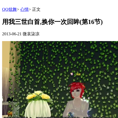
QQ炫舞
>
心情
>
正文
用我三世白首,换你一次回眸(第16节)
2013-06-21
微哀柒凉