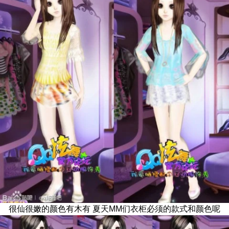
很仙很嫩的颜色有木有 夏天MM们衣柜必须的款式和颜色呢