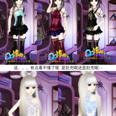
这。。。有点看不懂了呢 是肚兜呢还是肚兜呢- -