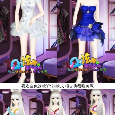
喜欢白色这款YY的款式 很古典很唯美呢