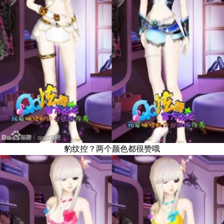
豹纹控？两个颜色都很赞哦