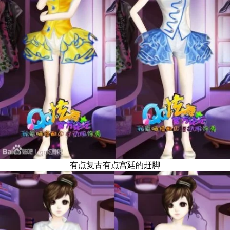
有点复古有点宫廷的赶脚