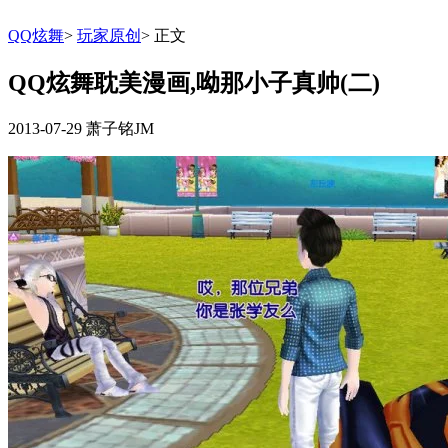
QQ炫舞
>
玩家原创
>
正文
QQ炫舞耽美漫画,呦那小子真帅(二)
2013-07-29
萧子铭JM