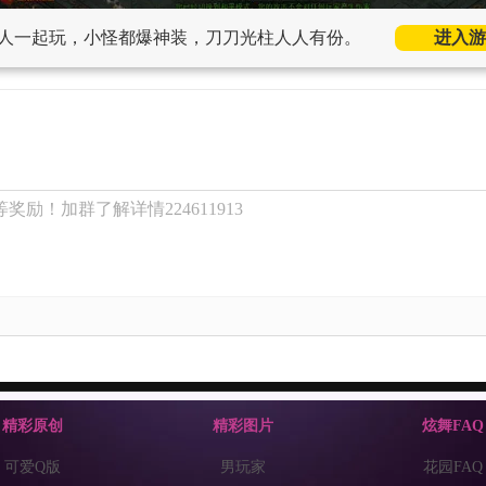
人一起玩，小怪都爆神装，刀刀光柱人人有份。
进入游
奖励！加群了解详情224611913
精彩原创
精彩图片
炫舞FAQ
可爱Q版
男玩家
花园FAQ