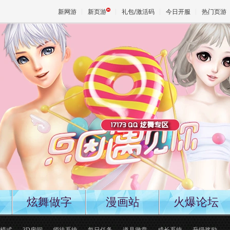
新网游
新页游
礼包/激活码
今日开服
热门页游
魔兽
天堂
王权与
炫舞做字
漫画站
火爆论坛