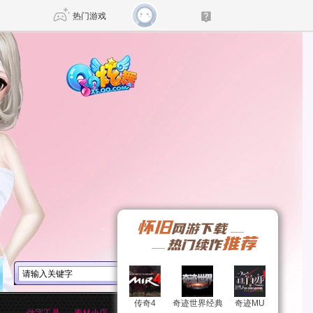
热门游戏
DNF
传奇4
剑网3旗舰版
新天龙八部
自由
诛仙世界
新仙侠5
传奇4
传奇4
奇迹世界经典
奇迹世界经典
奇迹MU
奇迹MU