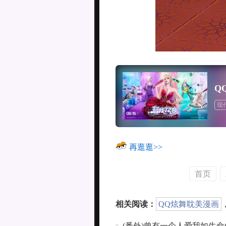
Q
现
再逛逛>>
首页
相关阅读：
QQ炫舞耽美漫画
(番外)曾有一个人爱我如生命(