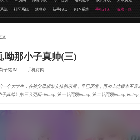
模式
3D房间
师徒系统
每日任务
道具徽章
成长系统
升级奖励
系统
社区系统
炫联赛
新手FAQ
KTV系统
手机订阅
游戏下载
正文
,呦那小子真帅(三)
萧子铭JM
手机订阅
同名的一个大学生，在被父母频繁安排相亲后，早已厌倦，再加上他根本不
真帅》第三节更新~&nbsp;第一节回顾&nbsp;第二节回顾&nbsp;&nbsp