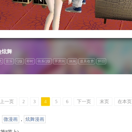
Q炫舞
代
音乐
Q版
即时
萌系Q版
开房间
休闲
道具收费
怀旧
上一页
2
3
4
5
6
下一页
末页
在本页
，
微漫画
，
炫舞漫画
第8节上)