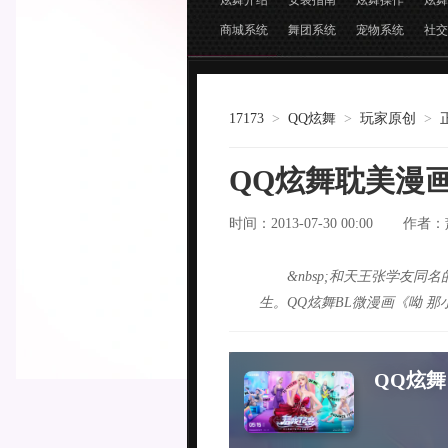
炫舞介绍
安装指南
炫舞操作
炫舞
商城系统
舞团系统
宠物系统
社交
17173
>
QQ炫舞
>
玩家原创
>
QQ炫舞耽美漫画
时间：2013-07-30 00:00
作者：
&nbsp;和天王张学友
生。QQ炫舞BL微漫画《呦 那小子
QQ炫舞