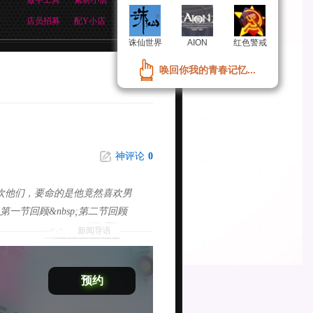
做字工具
素材小店
店员招募
配Y小店
诛仙世界
诛仙世界
AION
AION
红色警戒
红色警戒
唤回你我的青春记忆...
唤回你我的青春记忆...
神评论
0
喜欢他们，要命的是他竟然喜欢男
;第一节回顾&nbsp;第二节回顾
新闻导语
预约