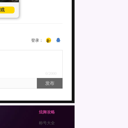
戏
登录：
0
/2000
发布
炫舞攻略
称号大全