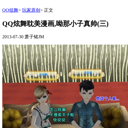
QQ炫舞
>
玩家原创
>
正文
QQ炫舞耽美漫画,呦那小子真帅(三)
2013-07-30
萧子铭JM