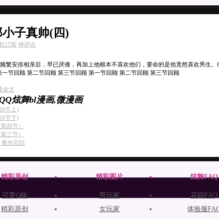
小子真帅(四)
机订阅
神评论
频繁安排相亲后，早已厌倦，再加上他根本不喜欢他们，要命的是他竟然喜欢男生。Q
第一节回顾 第二节回顾 第三节回顾 第一节回顾 第二节回顾 第三节回顾
读全文
QQ炫舞bl漫画,微漫画
8节上)
8节下)
（第四节）
（第三节）
 番外完结
精彩原创
精彩图片
炫舞FAQ
可爱Q版
男玩家
花园FAQ
精彩原创
女玩家
体验服FA