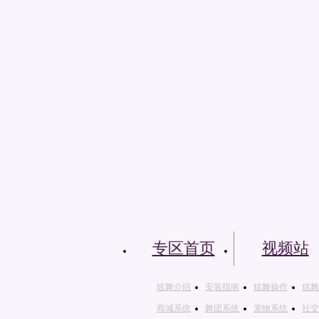
专区首页
视频站
炫舞介绍
安装指南
炫舞操作
炫舞
商城系统
舞团系统
宠物系统
社交