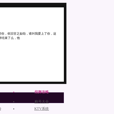
对你，依旧甘之如饴，谁叫我爱上了你，这
样结束了么，他
炫舞攻略
称号大全
Q
KTV系统