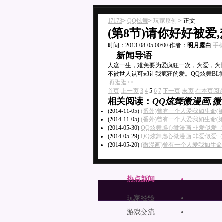
17173
>
QQ炫舞
>
玩家原创
>
正文
(第8节)请你好好被爱
时间：2013-08-05 00:00
作者：
明月露白
手
新闻导语
人这一生，难免要为爱疯狂一次，为爱，为
不被世人认可却让我疯狂的爱。QQ炫舞B
再逛逛>>
首页
上一页
3
4
5
6
7
下一页
末页
在本页阅
相关阅读：
QQ炫舞微漫画,
(2014-11-05)
(番外)曾有一个人爱我如生命(第
(2014-11-05)
(番外)曾有一个人爱我如生命(第
(2014-05-30)
QQ炫舞虐心微漫画 非爱似爱
(2014-05-29)
QQ炫舞虐心微漫画 非爱似爱
(2014-05-20)
(微漫画)曾有一个人爱我如生命
热点新闻
玩家经验
游戏交流