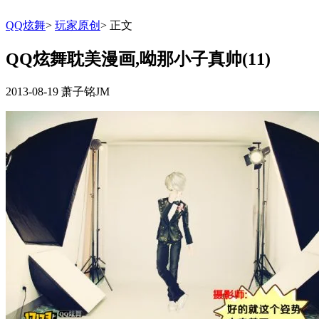
QQ炫舞
>
玩家原创
>
正文
QQ炫舞耽美漫画,呦那小子真帅(11)
2013-08-19
萧子铭JM