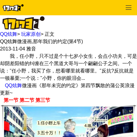
QQ炫舞
>
玩家原创
>
正文
QQ炫舞微漫画,那年我们的约定(第4节)
2013-11-04
雅音
我，任小野，只不过是个十七岁小女生，会点小功夫，可是
却阴差阳错的纠缠在三个黑道大哥与一个翩翩公子之间。一个
说："任小野，我买了你，想看哪里就看哪里。"反抗?反抗就是
一顿暴栗;一个说："小野，你的眼泪会...
QQ炫舞
微漫画《那年未完的约定》第四节飘散的蒲公英浪漫
更新~
第一节
第二节
第三节