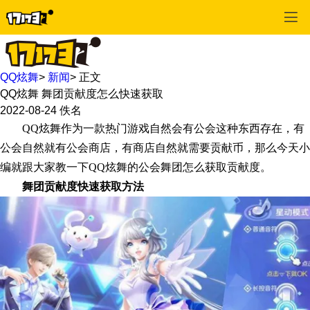
QQ炫舞
>
新闻
>
正文
QQ炫舞 舞团贡献度怎么快速获取
2022-08-24
佚名
QQ炫舞作为一款热门游戏自然会有公会这种东西存在，有
公会自然就有公会商店，有商店自然就需要贡献币，那么今天小
编就跟大家教一下QQ炫舞的公会舞团怎么获取贡献度。
舞团贡献度快速获取方法