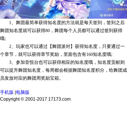
1、舞团最简单获得知名度的方法就是每天签到，签到之后
舞团知名度就可以获得80，舞团每个人员都可以通过签到获得
哦;
2、玩家也可以通过【舞团派对】获得知名度，只要通过一
个章节，就可以获得章节奖励，里面包含有160知名度哦;
3、参加音悦台也可以获得相应的知名度哦，知名度贡献则
可以提升舞团知名度，每周都会根据舞团知名度积分，给舞团成
员发放对应的舞团周奖励宝箱。
手机版
|
电脑版
Copyright © 2001-2017 17173.com