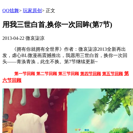
QQ炫舞
>
玩家原创
>
正文
用我三世白首,换你一次回眸(第7节)
2013-04-22
微哀柒凉
《拥有你就拥有全世界》作者：微哀柒凉2013全新再出
发，虐心BL微漫画震撼推出，我愿用三世白首，换你一次回
头——青涣青涣，此生不换。第7节继续更新~
第
第一节回顾
第二节回顾
第三节回顾
第四节回顾
第五节回顾
六节回顾