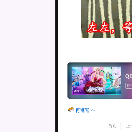
Q
现
再逛逛>>
首页
上