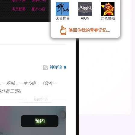
做字工具
素材小店
店员招募
配Y小店
诛仙世界
诛仙世界
AION
AION
红色警戒
红色警戒
唤回你我的青春记忆...
唤回你我的青春记忆...
神评论
0
，一座城，一生心疼，《曾有一
番外第三节&
新闻导语
预约