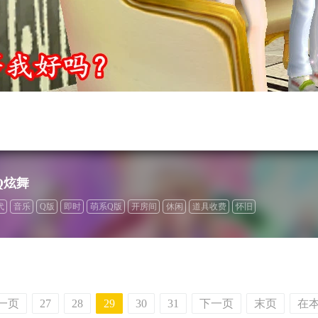
Q炫舞
代
音乐
Q版
即时
萌系Q版
开房间
休闲
道具收费
怀旧
一页
27
28
29
30
31
下一页
末页
在