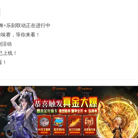
舞×乐刻联动正在进行中
趣味赛，等你来看！
列活动
已上线！
看！