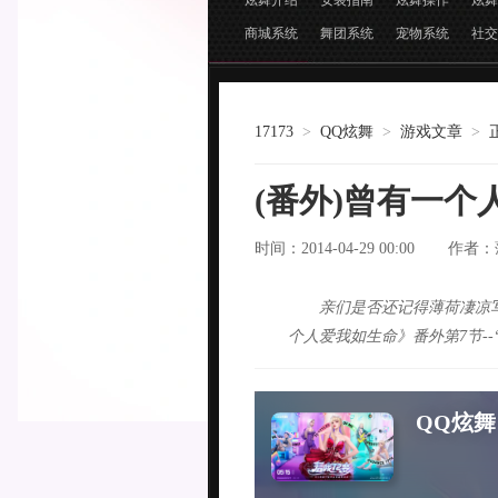
炫舞介绍
安装指南
炫舞操作
炫舞
商城系统
舞团系统
宠物系统
社交
17173
>
QQ炫舞
>
游戏文章
>
(番外)曾有一个
时间：2014-04-29 00:00
作者：
亲们是否还记得薄荷凄凉
个人爱我如生命》番外第7节-
QQ炫舞