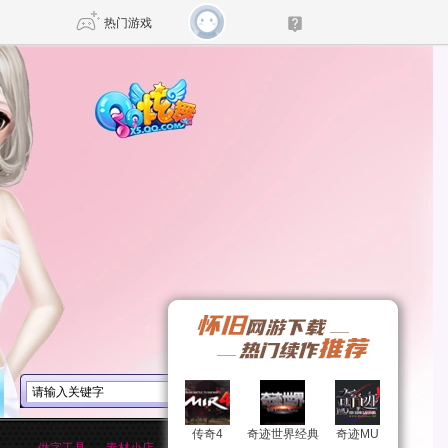
热门游戏
DNF
传奇4
剑网3旗舰版
新天龙八部
自由
诛仙世界
新仙侠5
传奇4
传奇4
奇迹世界经典
奇迹世界经典
奇迹MU
奇迹MU