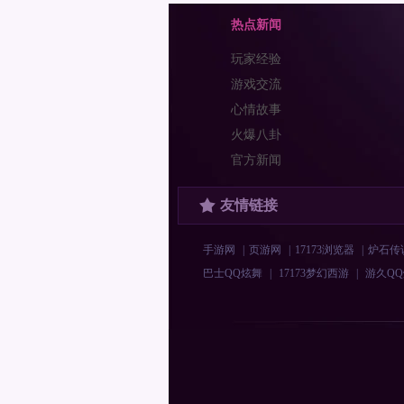
热点新闻
玩家经验
游戏交流
心情故事
火爆八卦
官方新闻
友情链接
手游网
|
页游网
|
17173浏览器
|
炉石传
巴士QQ炫舞
|
17173梦幻西游
|
游久Q