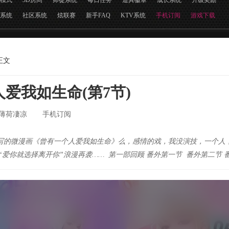
模式
3D房间
师徒系统
每日任务
道具徽章
成长系统
升级奖励
系统
社区系统
炫联赛
新手FAQ
KTV系统
手机订阅
游戏下载
正文
人爱我如生命(第7节)
薄荷凄凉
手机订阅
写的微漫画《曾有一个人爱我如生命》么，感情的戏，我没演技，一个人
-“爱你就选择离开你”浪漫再袭…… 第一部回顾 番外第一节 番外第二节 