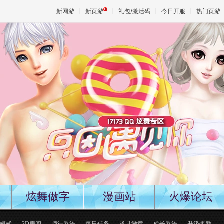
新网游
新页游
礼包/激活码
今日开服
热门页游
魔兽
天堂
王权与
炫舞做字
漫画站
火爆论坛