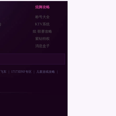
炫舞攻略
称号大全
Q
KTV系统
炫·联赛攻略
紫钻特权
消息盒子
Q飞车
|
17173DNF专区
|
儿童游戏攻略
|