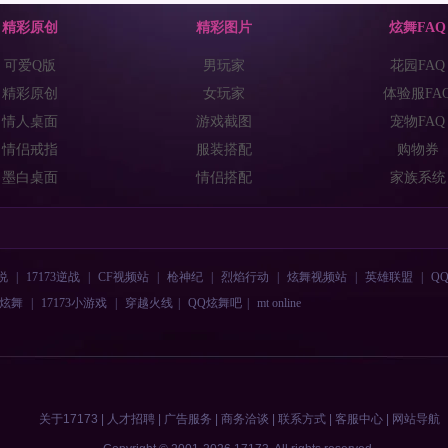
精彩原创
精彩图片
炫舞FAQ
可爱Q版
男玩家
花园FAQ
精彩原创
女玩家
体验服FA
情人桌面
游戏截图
宠物FAQ
情侣戒指
服装搭配
购物券
墨白桌面
情侣搭配
家族系统
说
|
17173逆战
|
CF视频站
|
枪神纪
|
烈焰行动
|
炫舞视频站
|
英雄联盟
|
Q
Q炫舞
|
17173小游戏
|
穿越火线
|
QQ炫舞吧
|
mt online
关于17173
|
人才招聘
|
广告服务
|
商务洽谈
|
联系方式
|
客服中心
|
网站导航