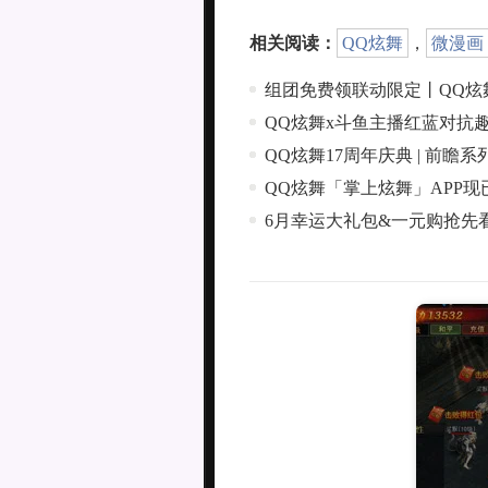
相关阅读：
QQ炫舞
，
微漫画
组团免费领联动限定丨QQ炫
QQ炫舞x斗鱼主播红蓝对抗
QQ炫舞17周年庆典 | 前瞻系
QQ炫舞「掌上炫舞」APP现
6月幸运大礼包&一元购抢先