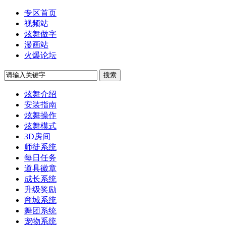
专区首页
视频站
炫舞做字
漫画站
火爆论坛
炫舞介绍
安装指南
炫舞操作
炫舞模式
3D房间
师徒系统
每日任务
道具徽章
成长系统
升级奖励
商城系统
舞团系统
宠物系统