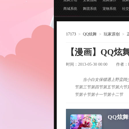
炫舞介绍
安装指南
炫舞操作
炫舞
商城系统
舞团系统
宠物系统
社交
17173
>
QQ炫舞
>
玩家原创
>
【漫画】QQ炫舞
时间：2013-05-30 00:00
作者：
当小白女保镖遇上野蛮阔
节第三节第四节第五节第六节
节第十节第十一节第十二节
QQ炫舞