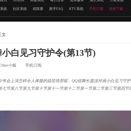
模式
3D房间
师徒系统
每日任务
道具徽章
成长系统
升级奖励
系统
社区系统
炫联赛
新手FAQ
KTV系统
手机订阅
游戏下载
正文
小白见习守护令(第13节)
Ether小狐
手机订阅
少爷会上演怎样令人捧腹的搞笑情景呢，QQ炫舞长篇连环画小白见习守护令
第七节第八节第九节第十节第十一节第十二节第一节第二节第三节第四节