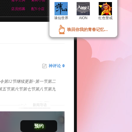
做字工具
素材小店
店员招募
配Y小店
诛仙世界
诛仙世界
AION
AION
红色警戒
红色警戒
唤回你我的青春记忆...
唤回你我的青春记忆...
神评论
0
第12节继续更新~第一节第二
第五节第六节第七节第八节第九
新闻导语
预约