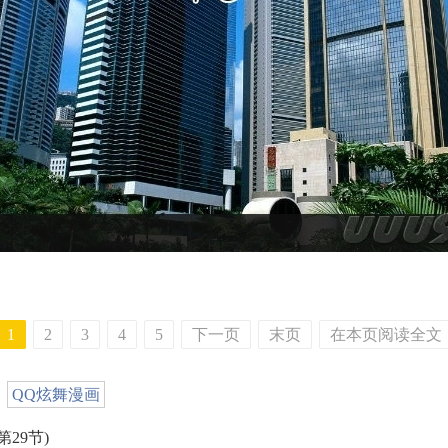
1
2
3
4
5
下一页
末页
在本页阅读全文
，
QQ炫舞漫画
29节)