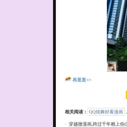
再逛逛>>
相关阅读：
QQ炫舞好看漫画
穿越微漫画,跨过千年赖上你(第