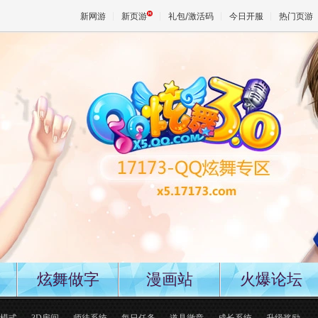
新网游
新页游
礼包/激活码
今日开服
热门页游
魔兽
天堂
王权与
炫舞做字
漫画站
火爆论坛