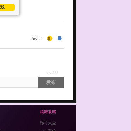
戏
登录：
0
/2000
发布
炫舞攻略
称号大全