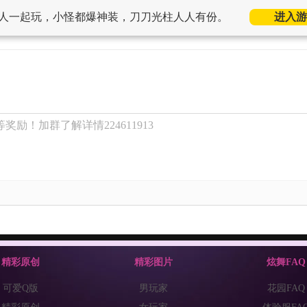
人一起玩，小怪都爆神装，刀刀光柱人人有份。
进入游
奖励！加群了解详情224611913
精彩原创
精彩图片
炫舞FAQ
可爱Q版
男玩家
花园FAQ