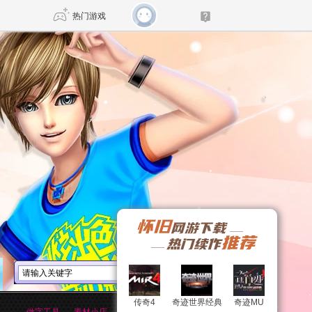
热门游戏
DNF
传奇4
剑网3旗舰版
新天龙八部
自由
诛仙世界
新仙侠5
传奇4
传奇4
奇迹世界经典
奇迹世界经典
奇迹MU
奇迹MU