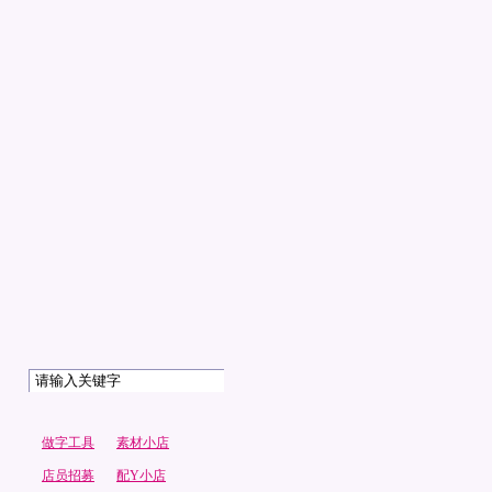
做字工具
素材小店
店员招募
配Y小店