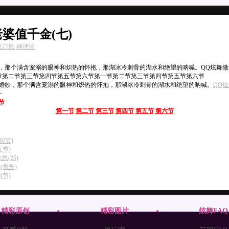
婆值千金(七)
机订阅
神评论
，那个满含宠溺的眼神和炽热的怀抱，那湖冰冷刺骨的湖水和绝望的呐喊。QQ炫舞
节第二节第三节第四节第五节第六节第一节第二节第三节第四节第五节第六节
纱，那个满含宠溺的眼神和炽热的怀抱，那湖冰冷刺骨的湖水和绝望的呐喊。
QQ
~
节
第一节
第二节
第三节
第四节
第五节
第六节
6节)
五节)
(25)
(番外)
四节)
精彩原创
精彩图片
炫舞FAQ