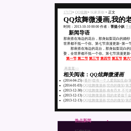
17173
>
QQ炫舞
>
玩家原创
>
正文
QQ炫舞微漫画,我的老
时间：2013-10-10 00:00
作者：
菩提小妖
手
新闻导语
那座搭在海边的花台，那身如梨花白的婚纱
世界都不抵一个你。第七节浪漫更新~第一
那座搭在海边的花台，那身如梨花白的婚
娶，全世界都不抵一个你。第七节浪漫更新
第一节
第二节
第三节
第四节
第五节
第六
再逛逛>>
相关阅读：
QQ炫舞微漫画
(2014-04-25)
(番外)曾有一个人爱我如生命(第
(2014-01-03)
QQ炫舞微漫画,忧伤的微笑(第
(2013-12-30)
QQ炫舞微漫画,南有乔木,不可休思
(2013-12-13)
QQ炫舞微漫画,我的老婆值千金
(2013-12-13)
QQ炫舞微漫画,忧伤的微笑(第
热点新闻