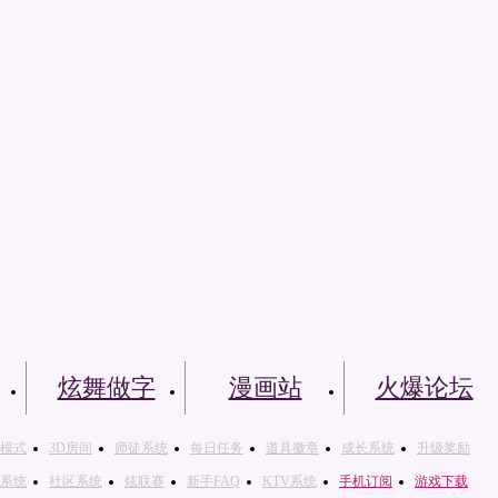
炫舞做字
漫画站
火爆论坛
模式
3D房间
师徒系统
每日任务
道具徽章
成长系统
升级奖励
系统
社区系统
炫联赛
新手FAQ
KTV系统
手机订阅
游戏下载