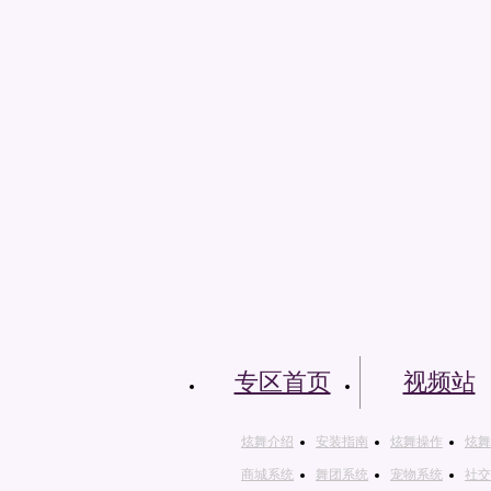
专区首页
视频站
炫舞介绍
安装指南
炫舞操作
炫舞
商城系统
舞团系统
宠物系统
社交